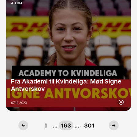
A-LIGA
Fra Akademi til Kvindeliga: Mød Signe
Antvorskov
07.12.2023
1
...
163
...
301