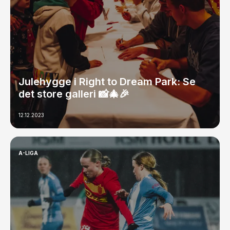
Julehygge i Right to Dream Park: Se
det store galleri 📸🎄🎉
12.12.2023
A-LIGA