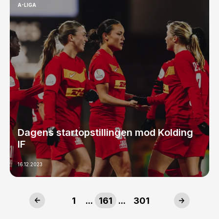
A-LIGA
Dagens startopstillingen mod Kolding
IF
16.12.2023
1
...
161
...
301