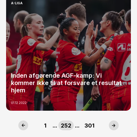
A-LIGA
Inden afgørende AGF-kamp: Vi
kommer ikke til at forsvare et resultat
hjem
01.12.2022
1
...
252
...
301