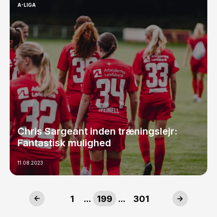
A-LIGA
Chris Sargeant inden træningslejr:
Fantastisk mulighed
11.08.2023
1
...
199
...
301