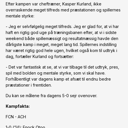
Efter kampen var cheftræner, Kasper Kurland, ikke
overraskende meget tilfreds med præstationen og spillernes
mentale styrke:
- Jeg er selvfølgelig meget tilfreds. Jeg er glad for, at vi har
haft en rigtig god uge på træningsbanen efter, at vi i sidste
weekend både spillemæssigt og resultatmæssig havde den
dårligste kamp i meget, meget lang tid. Spillernes indstilling
har været rigtig god hele ugen, hvilket også kom til udtryk i
dag, fortæller Kurland og fortsætter:
- Det var fantastisk at se, at vi var tilbage til det udtryk, pres,
spil med bolden og mentale styrke, som vi skal have.
Forhåbentligt var dagens kamp et afsæt til endnu bedre
præstationer i fremtiden.
Du kan se målene fra dagens 5-0 sejr ovenover.
Kampfakta:
FCN - ACH
1-0 (‘14): Enock Otoo