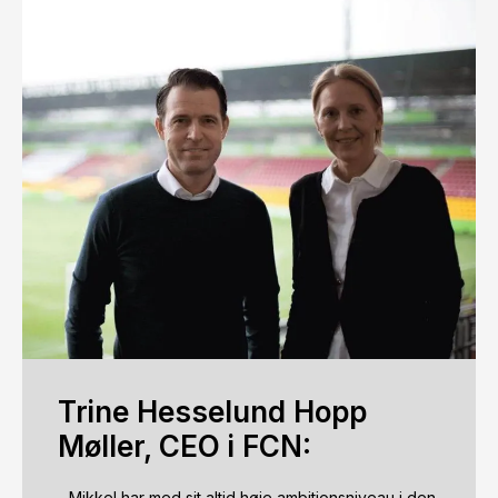
Trine Hesselund Hopp
Møller, CEO i FCN:
- Mikkel har med sit altid høje ambitionsniveau i den 