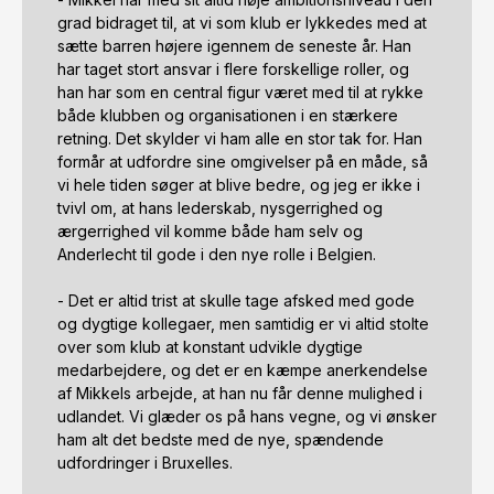
grad bidraget til, at vi som klub er lykkedes med at 
sætte barren højere igennem de seneste år. Han 
har taget stort ansvar i flere forskellige roller, og 
han har som en central figur været med til at rykke 
både klubben og organisationen i en stærkere 
retning. Det skylder vi ham alle en stor tak for. Han 
formår at udfordre sine omgivelser på en måde, så 
vi hele tiden søger at blive bedre, og jeg er ikke i 
tvivl om, at hans lederskab, nysgerrighed og 
ærgerrighed vil komme både ham selv og 
Anderlecht til gode i den nye rolle i Belgien.

- Det er altid trist at skulle tage afsked med gode 
og dygtige kollegaer, men samtidig er vi altid stolte 
over som klub at konstant udvikle dygtige 
medarbejdere, og det er en kæmpe anerkendelse 
af Mikkels arbejde, at han nu får denne mulighed i 
udlandet. Vi glæder os på hans vegne, og vi ønsker 
ham alt det bedste med de nye, spændende 
udfordringer i Bruxelles. 