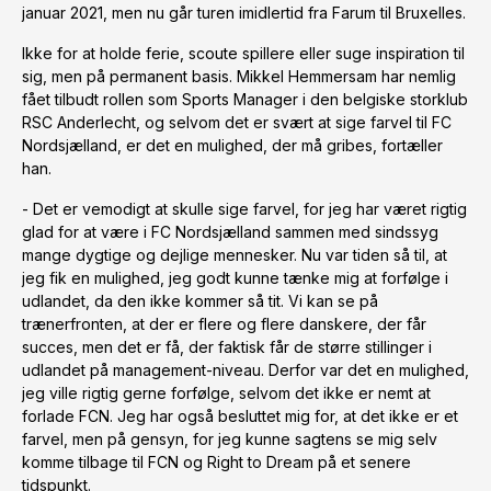
januar 2021, men nu går turen imidlertid fra Farum til Bruxelles.
Ikke for at holde ferie, scoute spillere eller suge inspiration til
sig, men på permanent basis. Mikkel Hemmersam har nemlig
fået tilbudt rollen som Sports Manager i den belgiske storklub
RSC Anderlecht, og selvom det er svært at sige farvel til FC
Nordsjælland, er det en mulighed, der må gribes, fortæller
han.
- Det er vemodigt at skulle sige farvel, for jeg har været rigtig
glad for at være i FC Nordsjælland sammen med sindssyg
mange dygtige og dejlige mennesker. Nu var tiden så til, at
jeg fik en mulighed, jeg godt kunne tænke mig at forfølge i
udlandet, da den ikke kommer så tit. Vi kan se på
trænerfronten, at der er flere og flere danskere, der får
succes, men det er få, der faktisk får de større stillinger i
udlandet på management-niveau. Derfor var det en mulighed,
jeg ville rigtig gerne forfølge, selvom det ikke er nemt at
forlade FCN. Jeg har også besluttet mig for, at det ikke er et
farvel, men på gensyn, for jeg kunne sagtens se mig selv
komme tilbage til FCN og Right to Dream på et senere
tidspunkt.