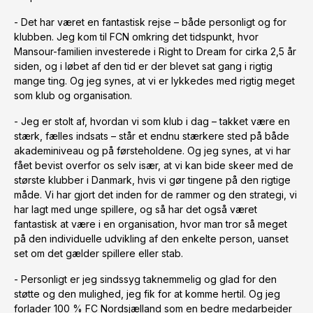
- Det har været en fantastisk rejse – både personligt og for
klubben. Jeg kom til FCN omkring det tidspunkt, hvor
Mansour-familien investerede i Right to Dream for cirka 2,5 år
siden, og i løbet af den tid er der blevet sat gang i rigtig
mange ting. Og jeg synes, at vi er lykkedes med rigtig meget
som klub og organisation.
- Jeg er stolt af, hvordan vi som klub i dag – takket være en
stærk, fælles indsats – står et endnu stærkere sted på både
akademiniveau og på førsteholdene. Og jeg synes, at vi har
fået bevist overfor os selv især, at vi kan bide skeer med de
største klubber i Danmark, hvis vi gør tingene på den rigtige
måde. Vi har gjort det inden for de rammer og den strategi, vi
har lagt med unge spillere, og så har det også været
fantastisk at være i en organisation, hvor man tror så meget
på den individuelle udvikling af den enkelte person, uanset
set om det gælder spillere eller stab.
- Personligt er jeg sindssyg taknemmelig og glad for den
støtte og den mulighed, jeg fik for at komme hertil. Og jeg
forlader 100 % FC Nordsjælland som en bedre medarbejder