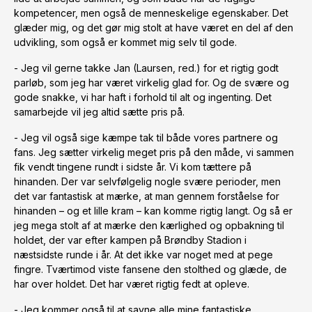
kompetencer, men også de menneskelige egenskaber. Det
glæder mig, og det gør mig stolt at have været en del af den
udvikling, som også er kommet mig selv til gode.
- Jeg vil gerne takke Jan (Laursen, red.) for et rigtig godt
parløb, som jeg har været virkelig glad for. Og de svære og
gode snakke, vi har haft i forhold til alt og ingenting. Det
samarbejde vil jeg altid sætte pris på.
- Jeg vil også sige kæmpe tak til både vores partnere og
fans. Jeg sætter virkelig meget pris på den måde, vi sammen
fik vendt tingene rundt i sidste år. Vi kom tættere på
hinanden. Der var selvfølgelig nogle svære perioder, men
det var fantastisk at mærke, at man gennem forståelse for
hinanden – og et lille kram – kan komme rigtig langt. Og så er
jeg mega stolt af at mærke den kærlighed og opbakning til
holdet, der var efter kampen på Brøndby Stadion i
næstsidste runde i år. At det ikke var noget med at pege
fingre. Tværtimod viste fansene den stolthed og glæde, de
har over holdet. Det har været rigtig fedt at opleve.
- Jeg kommer også til at savne alle mine fantastiske