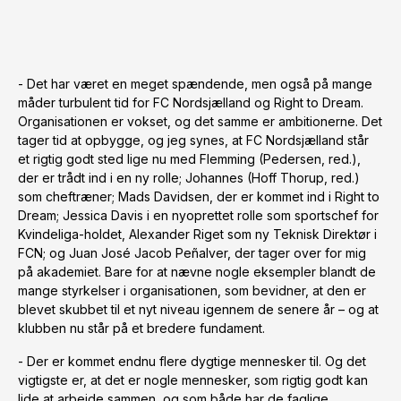
- Det har været en meget spændende, men også på mange
måder turbulent tid for FC Nordsjælland og Right to Dream.
Organisationen er vokset, og det samme er ambitionerne. Det
tager tid at opbygge, og jeg synes, at FC Nordsjælland står
et rigtig godt sted lige nu med Flemming (Pedersen, red.),
der er trådt ind i en ny rolle; Johannes (Hoff Thorup, red.)
som cheftræner; Mads Davidsen, der er kommet ind i Right to
Dream; Jessica Davis i en nyoprettet rolle som sportschef for
Kvindeliga-holdet, Alexander Riget som ny Teknisk Direktør i
FCN; og Juan José Jacob Peñalver, der tager over for mig
på akademiet. Bare for at nævne nogle eksempler blandt de
mange styrkelser i organisationen, som bevidner, at den er
blevet skubbet til et nyt niveau igennem de senere år – og at
klubben nu står på et bredere fundament.
- Der er kommet endnu flere dygtige mennesker til. Og det
vigtigste er, at det er nogle mennesker, som rigtig godt kan
lide at arbejde sammen, og som både har de faglige