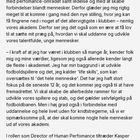
med perfomance-området samt ledelse og med at skabe
forbindelser blandt mennesker. Derfor glæder jeg mig rigtig
meget til at komme i gang med den nye stilling, hvor jeg kan
få fingrene ned i noget af det allervigtigste i klubben – nemlig
vores akademi. Derfor ser jeg det også som en ære at få lov
til at sætte mit præg på, hvordan vi skal uddanne og udvikle
vores talentfulde, unge mennesker.
– I kraft af at jeg har været i klubben så mange år, kender folk
mig og mine værdier, ligesom jeg også allerede kender langt
de fleste i akademiet. Jeg har min baggrund i at udvikle
fodboldspillere og det, jeg kalder 'life skills', som kan
oversættes til 'det hele menneske'. Det har jeg haft stort
fokus på de seneste 12 år, og det kommer jeg også til at have
fremadrettet. Vi skal skabe de allerbedste rammer for at
udvikle vores spillere og stab, og det gælder selvfølgelig på
fodboldbanen. Men i høj grad også i forbindelse med
uddannelse og hele livet uden for kridtstregerne, så vi er
opmærksomme på, at der skal komme nogle hele mennesker
ud af vores akademi.
I rollen som Director of Human Perfomance tiltræder Kasper