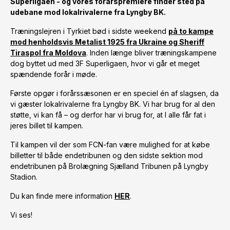
Superligaen - og vores forårspremiere finder sted på
udebane mod lokalrivalerne fra Lyngby BK.
Træningslejren i Tyrkiet bød i sidste weekend
på to kampe
mod henholdsvis Metalist 1925 fra Ukraine og Sheriff
Tiraspol fra Moldova
. Inden længe bliver træningskampene
dog byttet ud med 3F Superligaen, hvor vi går et meget
spændende forår i møde.
Første opgør i forårssæsonen er en speciel én af slagsen, da
vi gæster lokalrivalerne fra Lyngby BK. Vi har brug for al den
støtte, vi kan få – og derfor har vi brug for, at I alle får fat i
jeres billet til kampen.
Til kampen vil der som FCN-fan være mulighed for at købe
billetter til både endetribunen og den sidste sektion mod
endetribunen på Brolægning Sjælland Tribunen på Lyngby
Stadion.
Du kan finde mere information
HER
.
Vi ses!