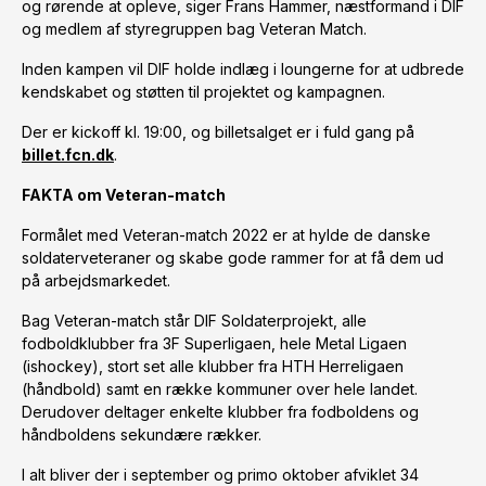
og rørende at opleve, siger Frans Hammer, næstformand i DIF
og medlem af styregruppen bag Veteran Match.
Inden kampen vil DIF holde indlæg i loungerne for at udbrede
kendskabet og støtten til projektet og kampagnen.
Der er kickoff kl. 19:00, og billetsalget er i fuld gang på
billet.fcn.dk
.
FAKTA om Veteran-match
Formålet med Veteran-match 2022 er at hylde de danske
soldaterveteraner og skabe gode rammer for at få dem ud
på arbejdsmarkedet.
Bag Veteran-match står DIF Soldaterprojekt, alle
fodboldklubber fra 3F Superligaen, hele Metal Ligaen
(ishockey), stort set alle klubber fra HTH Herreligaen
(håndbold) samt en række kommuner over hele landet.
Derudover deltager enkelte klubber fra fodboldens og
håndboldens sekundære rækker.
I alt bliver der i september og primo oktober afviklet 34