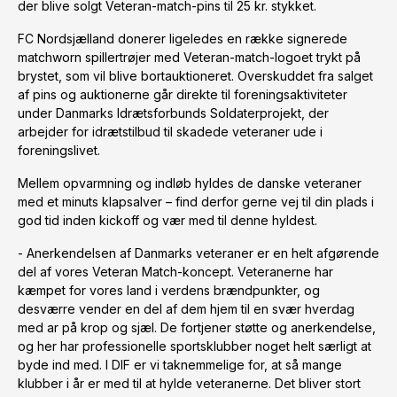
der blive solgt Veteran-match-pins til 25 kr. stykket.
FC Nordsjælland donerer ligeledes en række signerede
matchworn spillertrøjer med Veteran-match-logoet trykt på
brystet, som vil blive bortauktioneret. Overskuddet fra salget
af pins og auktionerne går direkte til foreningsaktiviteter
under Danmarks Idrætsforbunds Soldaterprojekt, der
arbejder for idrætstilbud til skadede veteraner ude i
foreningslivet.
Mellem opvarmning og indløb hyldes de danske veteraner
med et minuts klapsalver – find derfor gerne vej til din plads i
god tid inden kickoff og vær med til denne hyldest.
- Anerkendelsen af Danmarks veteraner er en helt afgørende
del af vores Veteran Match-koncept. Veteranerne har
kæmpet for vores land i verdens brændpunkter, og
desværre vender en del af dem hjem til en svær hverdag
med ar på krop og sjæl. De fortjener støtte og anerkendelse,
og her har professionelle sportsklubber noget helt særligt at
byde ind med. I DIF er vi taknemmelige for, at så mange
klubber i år er med til at hylde veteranerne. Det bliver stort