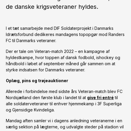
de danske krigsveteraner hyldes.
I et tæt samarbejde med DIF Soldaterprojekt i Danmarks
Idrætsforbund dedikeres mandagens topopgør mod Randers
FC til Danmarks veteraner.
Der er tale om Veteran-match 2022 – en kampagne af
hyldestkampe, hvor toppen af dansk fodbold, ishockey og
håndbold i løbet af september måned går sammen om at
styrke indsatsen for Danmarks veteraner.
Oplæg, pins og trøjeauktioner
Allerede i forbindelse med sidste års Veteran-match blev FC
Nordsjælland den første klub i landet til at
give fri entré
til
alle soldaterveteraner til enhver hjemmekamp i 3F Superliga
og Gjensidige Kvindeliga.
Mandag aften samler vi i dagens anledning veteranerne i en
særlig sektion på lægterne, og udvalgte steder på stadion vil