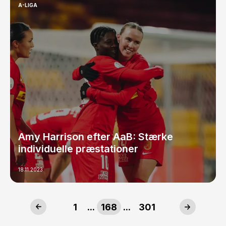
A-LIGA
Amy Harrison efter AaB: Stærke
individuelle præstationer
18.11.2023
1
...
168
...
301