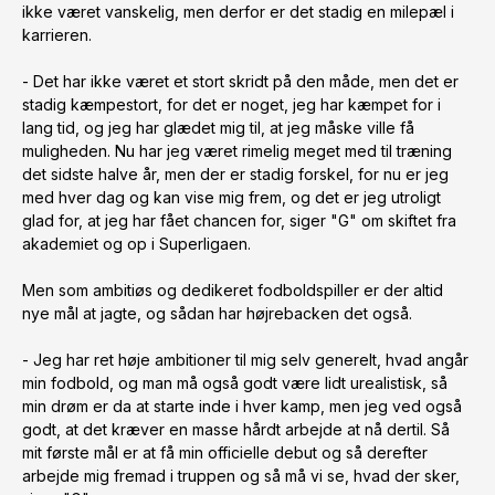
ikke været vanskelig, men derfor er det stadig en milepæl i 
karrieren.

- Det har ikke været et stort skridt på den måde, men det er 
stadig kæmpestort, for det er noget, jeg har kæmpet for i 
lang tid, og jeg har glædet mig til, at jeg måske ville få 
muligheden. Nu har jeg været rimelig meget med til træning 
det sidste halve år, men der er stadig forskel, for nu er jeg 
med hver dag og kan vise mig frem, og det er jeg utroligt 
glad for, at jeg har fået chancen for, siger "G" om skiftet fra 
akademiet og op i Superligaen.

Men som ambitiøs og dedikeret fodboldspiller er der altid 
nye mål at jagte, og sådan har højrebacken det også.

- Jeg har ret høje ambitioner til mig selv generelt, hvad angår 
min fodbold, og man må også godt være lidt urealistisk, så 
min drøm er da at starte inde i hver kamp, men jeg ved også 
godt, at det kræver en masse hårdt arbejde at nå dertil. Så 
mit første mål er at få min officielle debut og så derefter 
arbejde mig fremad i truppen og så må vi se, hvad der sker, 