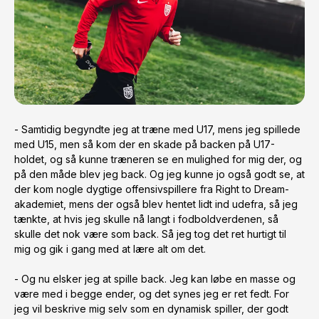
- Samtidig begyndte jeg at træne med U17, mens jeg spillede 
med U15, men så kom der en skade på backen på U17-
holdet, og så kunne træneren se en mulighed for mig der, og 
på den måde blev jeg back. Og jeg kunne jo også godt se, at 
der kom nogle dygtige offensivspillere fra Right to Dream-
akademiet, mens der også blev hentet lidt ind udefra, så jeg 
tænkte, at hvis jeg skulle nå langt i fodboldverdenen, så 
skulle det nok være som back. Så jeg tog det ret hurtigt til 
mig og gik i gang med at lære alt om det.

- Og nu elsker jeg at spille back. Jeg kan løbe en masse og 
være med i begge ender, og det synes jeg er ret fedt. For 
jeg vil beskrive mig selv som en dynamisk spiller, der godt 