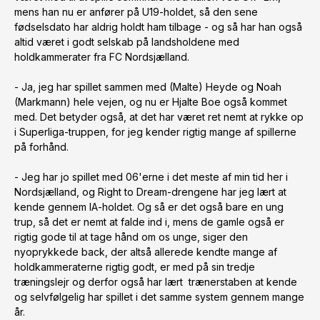
mens han nu er anfører på U19-holdet, så den sene 
fødselsdato har aldrig holdt ham tilbage - og så har han også 
altid været i godt selskab på landsholdene med 
holdkammerater fra FC Nordsjælland.

- Ja, jeg har spillet sammen med (Malte) Heyde og Noah 
(Markmann) hele vejen, og nu er Hjalte Boe også kommet 
med. Det betyder også, at det har været ret nemt at rykke op 
i Superliga-truppen, for jeg kender rigtig mange af spillerne 
på forhånd.

- Jeg har jo spillet med 06'erne i det meste af min tid her i 
Nordsjælland, og Right to Dream-drengene har jeg lært at 
kende gennem IA-holdet. Og så er det også bare en ung 
trup, så det er nemt at falde ind i, mens de gamle også er 
rigtig gode til at tage hånd om os unge, siger den 
nyoprykkede back, der altså allerede kendte mange af 
holdkammeraterne rigtig godt, er med på sin tredje 
træningslejr og derfor også har lært  trænerstaben at kende 
og selvfølgelig har spillet i det samme system gennem mange 
år.