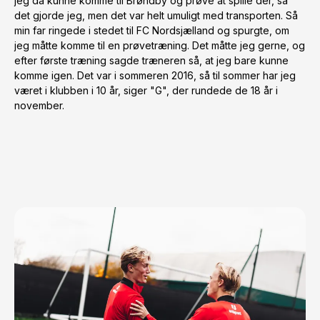
jeg da kunne komme til Brøndby og prøve at spille der, så 
det gjorde jeg, men det var helt umuligt med transporten. Så 
min far ringede i stedet til FC Nordsjælland og spurgte, om 
jeg måtte komme til en prøvetræning. Det måtte jeg gerne, og 
efter første træning sagde træneren så, at jeg bare kunne 
komme igen. Det var i sommeren 2016, så til sommer har jeg 
været i klubben i 10 år, siger "G", der rundede de 18 år i 
november.