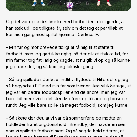
Og det var også det fysiske ved fodbolden, der gjorde, at 
han stak ud i de tidligste år, selv om det tog et par tilløb at 
komme i gang med spillet hjemme i Gørløse IF.

- Min far og mor prøvede tidligt at få mig til at starte til 
fodbold, men jeg gad ikke rigtig, så der gik et stykke tid, før 
min farmor tog fat i mig og sagde, at nu gik vi op og så kunne 
jeg prøve det, og så kom jeg faktisk i gang.

- Så jeg spillede i Gørløse, indtil vi flyttede til Hillerød, og jeg 
så begyndte i FIF med min far som træner. Jeg vil ikke sige, at 
jeg var en bedre fodboldspiller end de andre, men jeg var 
bare lidt mere vild i det. Jeg løb frem og tilbage og tonsede 
rundt. Jeg ville bare spille så meget fodbold, som jeg kunne.

- Så skete der det, at vi var på sommerferie og mødte en 
holdleder fra et ungdomshold i Brøndby, der havde en søn, 
som vi spillede fodbold med. Og så sagde holdlederen, at 