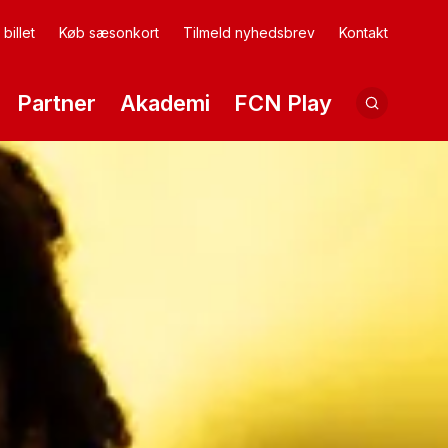
billet
Køb sæsonkort
Tilmeld nyhedsbrev
Kontakt
Partner
Akademi
FCN Play