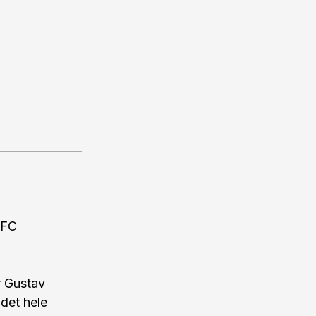
 FC
r Gustav
 det hele