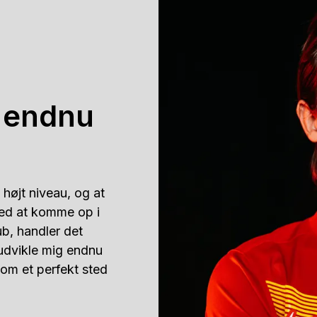
g endnu
højt niveau, og at 
ved at komme op i 
b, handler det 
udvikle mig endnu 
om et perfekt sted 