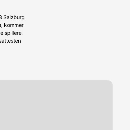
RB Salzburg
pe, kommer
 spillere.
bsattesten