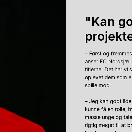
"Kan go
projekte
– Først og fremmest 
anser FC Nordsjæl
titlerne. Det har vi 
oplevet dem som en 
spille mod. 

– Jeg kan godt lide
kunne få en rolle, h
masse unge og talen
rigtig meget til at 