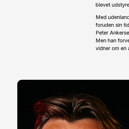
blevet udstyre
Med udenlands
foruden sin t
Peter Ankersen
Men han forven
vidner om en 