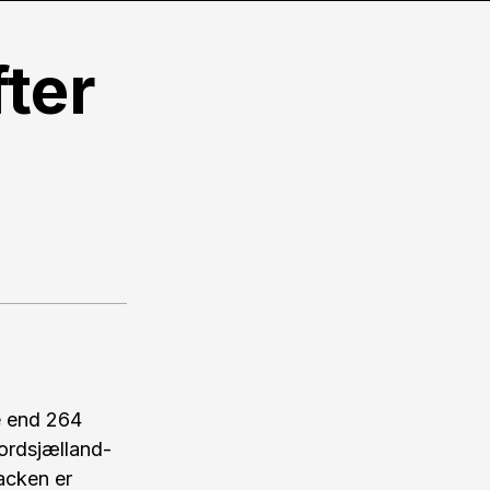
ter
e end 264
ordsjælland-
acken er