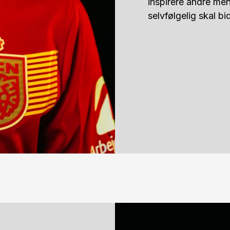
inspirere andre men
selvfølgelig skal b