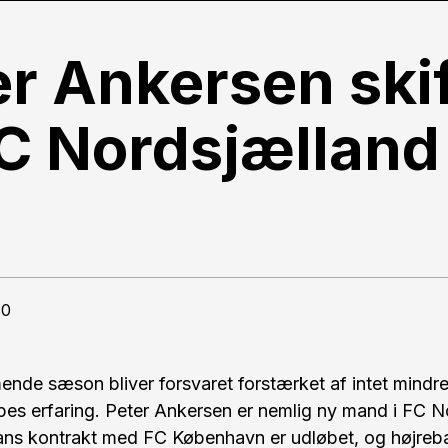
er Ankersen skif
 FC Nordsjælland
30
nde sæson bliver forsvaret forstærket af intet mindr
es erfaring. Peter Ankersen er nemlig ny mand i FC N
 hans kontrakt med FC København er udløbet, og højreb