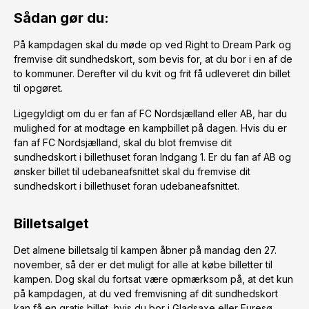
Sådan gør du:
På kampdagen skal du møde op ved Right to Dream Park og
fremvise dit sundhedskort, som bevis for, at du bor i en af de
to kommuner. Derefter vil du kvit og frit få udleveret din billet
til opgøret.
Ligegyldigt om du er fan af FC Nordsjælland eller AB, har du
mulighed for at modtage en kampbillet på dagen. Hvis du er
fan af FC Nordsjælland, skal du blot fremvise dit
sundhedskort i billethuset foran Indgang 1. Er du fan af AB og
ønsker billet til udebaneafsnittet skal du fremvise dit
sundhedskort i billethuset foran udebaneafsnittet.
Billetsalget
Det almene billetsalg til kampen åbner på mandag den 27.
november, så der er det muligt for alle at købe billetter til
kampen. Dog skal du fortsat være opmærksom på, at det kun
på kampdagen, at du ved fremvisning af dit sundhedskort
kan få en gratis billet, hvis du bor i Gladsaxe eller Furesø