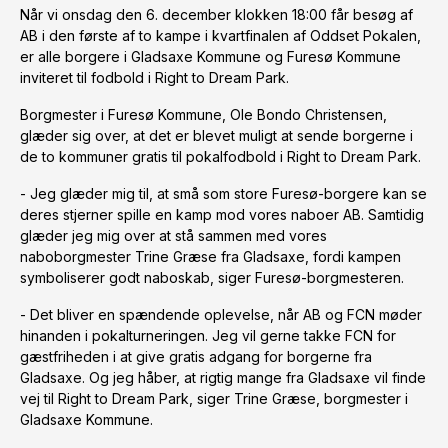
Når vi onsdag den 6. december klokken 18:00 får besøg af
AB i den første af to kampe i kvartfinalen af Oddset Pokalen,
er alle borgere i Gladsaxe Kommune og Furesø Kommune
inviteret til fodbold i Right to Dream Park.
Borgmester i Furesø Kommune, Ole Bondo Christensen,
glæder sig over, at det er blevet muligt at sende borgerne i
de to kommuner gratis til pokalfodbold i Right to Dream Park.
- Jeg glæder mig til, at små som store Furesø-borgere kan se
deres stjerner spille en kamp mod vores naboer AB. Samtidig
glæder jeg mig over at stå sammen med vores
naboborgmester Trine Græse fra Gladsaxe, fordi kampen
symboliserer godt naboskab, siger Furesø-borgmesteren.
- Det bliver en spændende oplevelse, når AB og FCN møder
hinanden i pokalturneringen. Jeg vil gerne takke FCN for
gæstfriheden i at give gratis adgang for borgerne fra
Gladsaxe. Og jeg håber, at rigtig mange fra Gladsaxe vil finde
vej til Right to Dream Park, siger Trine Græse, borgmester i
Gladsaxe Kommune.