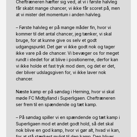
Cheftræneren hæfter sig ved, at vi i første halvleg 
får skabt mange chancer, vi ikke får scoret på, men 
at vi mister det momentum i anden halvleg. 

– Første halvleg er på mange måder fin, hvor vi 
kommer til det antal chancer, jeg tænker, vi skal 
bruge, for at kunne give os selv et godt 
udgangspunkt. Det gør vi ikke godt nok og tager 
ikke vare på de chancer. Vi bevæger os for meget 
rundt i stedet for at blive i positionerne, derfor kan 
vi ikke holde et fast tryk mod dem, og det er det, 
der bliver udslagsgiven for, vi ikke laver nok 
chancer.

Næste kamp er på søndag i Herning, hvor vi skal 
møde FC Midtjylland i Superligaen. Cheftræneren 
ser frem til en spændende og tæt kamp. 

– På søndag spiller vi en spændende og tæt kamp i 
Superligaen mod et andet godt hold, så det skal 
nok blive en god kamp, hvor vi gør alt, hvad vi kan, 
for at stå stærkest muligt til den kamp. Den bliver 