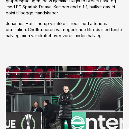
gruppespillet igen, da vi hjemme i Right to Dream Park tog
imod FC Spartak Trnava. Kampen endte 1-1, hvilket gav ét
point til begge mandskaber.
Johannes Hoff Thorup var ikke tilfreds med aftenens
præstation. Cheftræneren var nogenlunde tilfreds med første
halvleg, men var skuffet over vores anden halvleg.