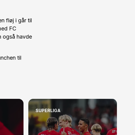
løj i går til
 med FC
an også havde
nchen til
SUPERLIGA