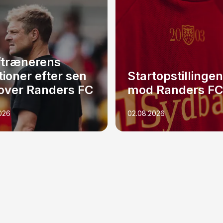
ftrænerens
tioner efter sen
Startopstillingen
 over Randers FC
mod Randers FC
026
02.08.2026