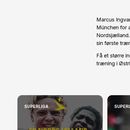
Marcus Ingvart
München for 
Nordsjælland. 
sin første træ
Få et større i
træning i Østr
SUPERLIGA
SUPER