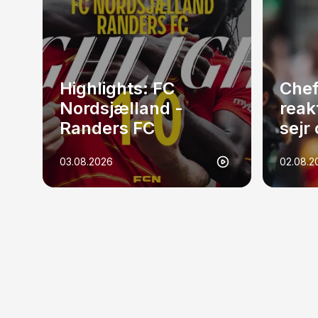
Highlights: FC
Che
Nordsjælland -
reak
Randers FC
sejr
03.08.2026
02.08.2