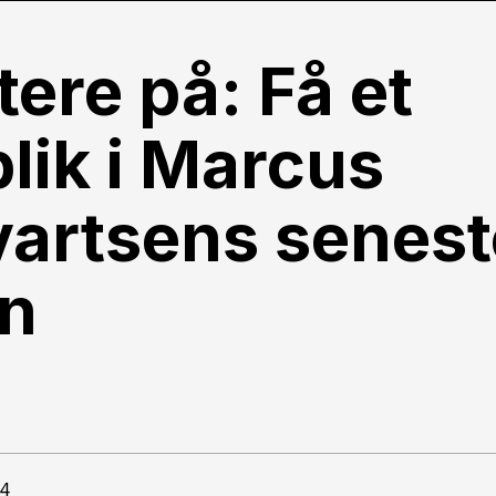
ere på: Få et
lik i Marcus
vartsens senest
n
34