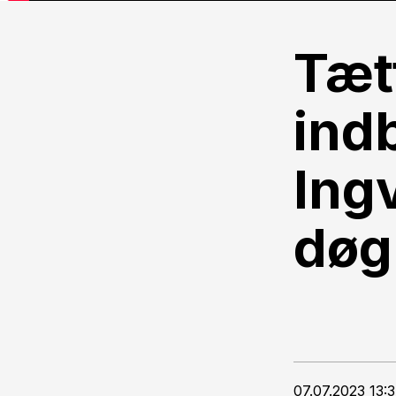
Tætt
indb
Ing
døg
07.07.2023 13: