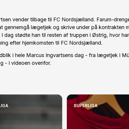
sen vender tilbage til FC Nordsjælland. Farum-drengen f
at gennemgå lægetjek og skrive under på kontrakten
I dag stødte han til resten af truppen i Østrig, hvor h
ning efter hjemkomsten til FC Nordsjælland.
ndblik i hele Marcus Ingvartsens dag - fra lægetjek i Mü
ig - i videoen ovenfor.
LIGA
SUPERLIGA