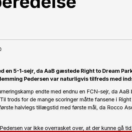
beredelse
0
d en 5-1-sejr, da AaB gæstede Right to Dream Park
lemming Pedersen var naturligvis tilfreds med ind
turneringskamp endte med endnu en FCN-sejr, da AaB b
 Til trods for de mange scoringer måtte fansene i Righ
 første halvlegs tillægstid med første mål, da Rocco A
edersen var ikke overrasket over, at der kunne gå tid,