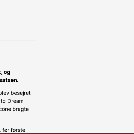
, og
satsen.
lev besejret
t to Dream
scone bragte
 før første