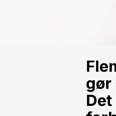
Fle
gør
Det