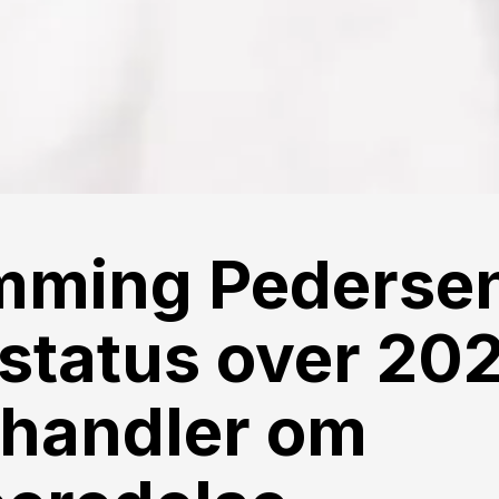
mming Pederse
 status over 20
 handler om